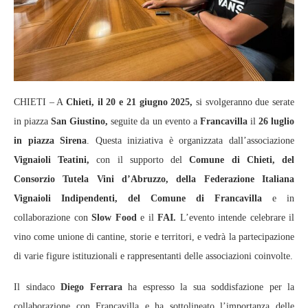
CHIETI – A
Chieti, il 20 e 21 giugno 2025,
si svolgeranno due serate
in piazza
San Giustino,
seguite da un evento a
Francavilla
il
26 luglio
in piazza Sirena
. Questa iniziativa è organizzata dall’associazione
Vignaioli Teatini,
con il supporto del
Comune di Chieti, del
Consorzio Tutela Vini d’Abruzzo, della Federazione Italiana
Vignaioli Indipendenti, del Comune di Francavilla
e in
collaborazione con
Slow Food
e il
FAI.
L’evento intende celebrare il
vino come unione di cantine, storie e territori, e vedrà la partecipazione
di varie figure istituzionali e rappresentanti delle associazioni coinvolte.
Il sindaco
Diego Ferrara
ha espresso la sua soddisfazione per la
collaborazione con Francavilla e ha sottolineato l’importanza delle