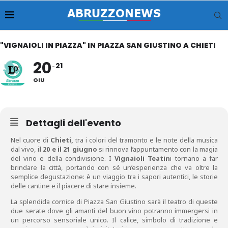
"VIGNAIOLI IN PIAZZA" IN PIAZZA SAN GIUSTINO A CHIETI
20
21
GIU
Dettagli dell'evento
Nel cuore di
Chieti,
tra i colori del tramonto e le note della musica
dal vivo, i
l 20 e il 21 giugno
si rinnova l’appuntamento con la magia
del vino e della condivisione. I
Vignaioli Teatin
i tornano a far
brindare la città, portando con sé un’esperienza che va oltre la
semplice degustazione: è un viaggio tra i sapori autentici, le storie
delle cantine e il piacere di stare insieme.
La splendida cornice di Piazza San Giustino sarà il teatro di queste
due serate dove gli amanti del buon vino potranno immergersi in
un percorso sensoriale unico. Il calice, simbolo di tradizione e