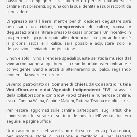
passione, accompagnerà i visitatori in un percorso attraverso le
cantine FIVI presenti, ognuna con la sua identità e i suoi racconti da
condividere.
L’ingresso sarà libero,
mentre per chi desidera degustare sarà
necessario un
ticket, comprensivo di calice, sacca e
degustazion
i da ritirare presso la cassa prioritaria. Un incentivo in
più per chi ha già partecipato alle edizioni passate: portando con sé
la propria sacca e il calice, sarà possibile acquistare solo le
degustazioni, evitando lunghe attese.
E non è solo il vino a rendere speciali queste serate: la
musica dal
vivo
accompagnerà ogni brindisi, creando un’atmosfera vibrante e
coinvolgente. Band e artisti si alterneranno sul palco, regalando
momenti da vivere e ricordare.
L’evento, patrocinato dal
Comune di Chieti
, dal
Consorzio Tutela
Vini d’Abruzzo e dai Vignaioli Indipendenti FIVI,
si avvale
della collaborazione con
Slow Food Chieti
e numerose cantine,
tra cui Cantina Wilma, Cantine Maligni, Fattoria Teatina e molte altre.
Per restare aggiornati sulle cantine partecipanti, sugli artisti che
animeranno le serate e su tutte le novità dell’evento, basterà
seguire le pagine ufficiali.
Un’occasione per celebrare il vino nella sua essenza più autentica,
per ascoltare storie di passione e territorio, e per lasciarsi