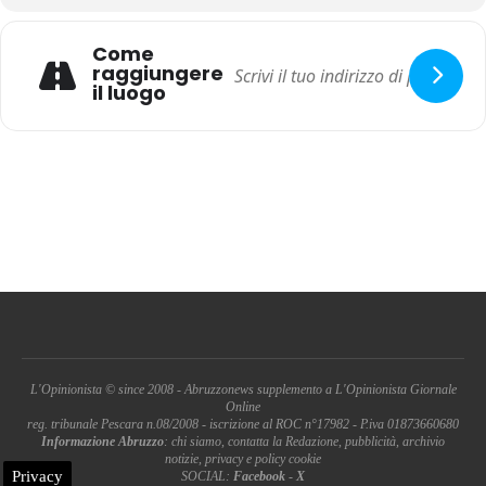
Come
raggiungere
il luogo
L'Opinionista © since 2008 - Abruzzonews supplemento a L'Opinionista Giornale
Online
reg. tribunale Pescara n.08/2008 - iscrizione al ROC n°17982 - P.iva 01873660680
Informazione Abruzzo
: chi siamo, contatta la Redazione, pubblicità, archivio
notizie, privacy e policy cookie
Privacy
SOCIAL:
Facebook
-
X