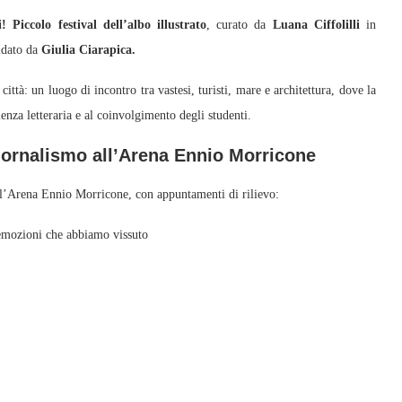
! Piccolo festival dell’albo illustrato
, curato da
Luana Ciffolilli
in
idato da
Giulia Ciarapica.
ittà: un luogo di incontro tra vastesi, turisti, mare e architettura, dove la
llenza letteraria e al coinvolgimento degli studenti.
 giornalismo all’Arena Ennio Morricone
ll’Arena Ennio Morricone, con appuntamenti di rilievo:
 emozioni che abbiamo vissuto