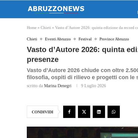
Home
»
Chieti
»
Vasto d’Autore 2026: quinta edizione da record c
Chieti
Eventi Abruzzo
Festival
Province Abruzzo
Vasto d’Autore 2026: quinta edi
presenze
Vasto d’Autore 2026 chiude con oltre 2.500
filosofia, ospiti di rilievo e progetti con le
scritto da
Marina Denegri
9 Luglio 2026
CONDIVIDI