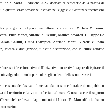
mune di Vasto
. L’edizione 2026, dedicata al centenario della nascita di
lle quattro serate tematiche, ospitate nei suggestivi Giardini settecenteschi
sti e protagonisti del panorama culturale e scientifico:
Michela Marzano,
ara, Enzo Manes, Antonella Presutti, Monica Savaresi, Giuseppe De
 Carola Carulli, Giulia Ciarapica, Adriano Monti Buzzetti e Paola
op, scienza e divulgazione, filosofia e narrazione, con le letture affidate
valore sociale e formativo dell’iniziativa: un festival capace di ispirare il
 coinvolgendo in modo particolare gli studenti delle scuole vastesi.
ita costante del festival, alimentata dal turismo culturale e da un pubblico
zza del territorio e dai vicoli affacciati sul mare. Centrale anche il rapporto
 Chronicle
”, realizzato dagli studenti del
Liceo “R. Mattiol
i”, che hanno
’informazione.