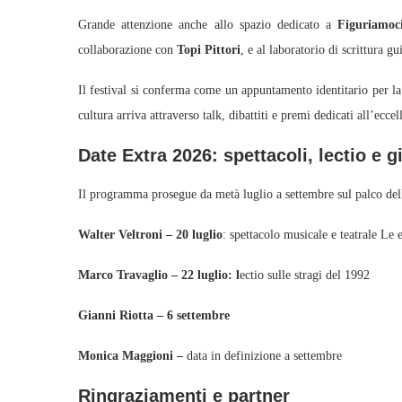
Grande attenzione anche allo spazio dedicato a
Figuriamoci
collaborazione con
Topi Pittori
, e al laboratorio di scrittura gu
Il festival si conferma come un appuntamento identitario per la c
cultura arriva attraverso talk, dibattiti e premi dedicati all’ecce
Date Extra 2026: spettacoli, lectio e
Il programma prosegue da metà luglio a settembre sul palco de
Walter Veltroni – 20 luglio
: spettacolo musicale e teatrale Le
Marco Travaglio – 22 luglio: l
ectio sulle stragi del 1992
Gianni Riotta – 6 settembre
Monica Maggioni –
data in definizione a settembre
Ringraziamenti e partner