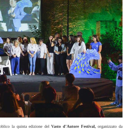
bblico la quinta edizione del
Vasto d’Autore Festival,
organizzato da