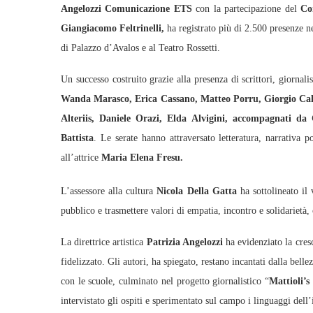
Angelozzi Comunicazione ETS
con la partecipazione del
Co
Giangiacomo Feltrinelli,
ha registrato più di 2.500 presenze ne
di Palazzo d’Avalos e al Teatro Rossetti.
Un successo costruito grazie alla presenza di scrittori, giornali
Wanda Marasco, Erica Cassano, Matteo Porru, Giorgio Calc
Alteriis, Daniele Orazi, Elda Alvigini, accompagnati da
Battista
. Le serate hanno attraversato letteratura, narrativa p
all’attrice
Maria Elena Fresu.
L’assessore alla cultura
Nicola Della Gatta
ha sottolineato il 
pubblico e trasmettere valori di empatia, incontro e solidarietà,
La direttrice artistica
Patrizia Angelozzi
ha evidenziato la cresc
fidelizzato. Gli autori, ha spiegato, restano incantati dalla belle
con le scuole, culminato nel progetto giornalistico “
Mattioli’s
intervistato gli ospiti e sperimentato sul campo i linguaggi dell