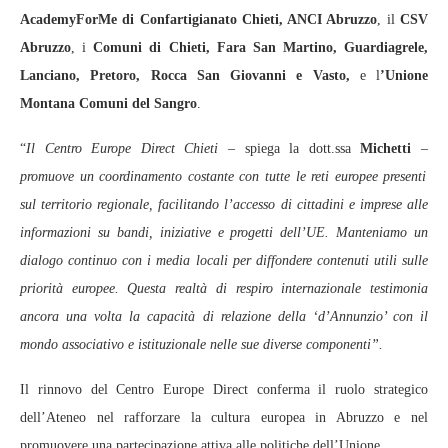
AcademyForMe di Confartigianato Chieti, ANCI Abruzzo
, il
CSV
Abruzzo
, i
Comuni di Chieti, Fara San Martino, Guardiagrele,
Lanciano, Pretoro, Rocca San Giovanni e Vasto,
e l
’Unione
Montana Comuni del Sangro
.
“
Il Centro Europe Direct Chieti
– spiega la dott.ssa
Michetti
–
promuove un coordinamento costante con tutte le reti europee presenti
sul territorio regionale, facilitando l’accesso di cittadini e imprese alle
informazioni su bandi, iniziative e progetti dell’UE. Manteniamo un
dialogo continuo con i media locali per diffondere contenuti utili sulle
priorità europee. Questa realtà di respiro internazionale testimonia
ancora una volta la capacità di relazione della ‘d’Annunzio’ con il
mondo associativo e istituzionale nelle sue diverse componenti”.
Il rinnovo del Centro Europe Direct conferma il ruolo strategico
dell’Ateneo nel rafforzare la cultura europea in Abruzzo e nel
promuovere una partecipazione attiva alle politiche dell’Unione.