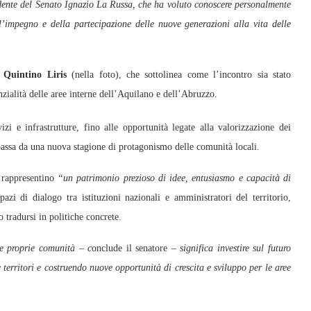
dente del Senato Ignazio La Russa, che ha voluto conoscere personalmente
ll’impegno e della partecipazione delle nuove generazioni alla vita delle
Quintino Liris
(nella foto), che sottolinea come l’incontro sia stato
nzialità delle aree interne dell’Aquilano e dell’Abruzzo.
zi e infrastrutture, fino alle opportunità legate alla valorizzazione dei
i passa da una nuova stagione di protagonismo delle comunità locali.
 rappresentino
“un patrimonio prezioso di idee, entusiasmo e capacità di
zi di dialogo tra istituzioni nazionali e amministratori del territorio,
 tradursi in politiche concrete.
lle proprie comunità – c
onclude il senatore –
significa investire sul futuro
e territori e costruendo nuove opportunità di crescita e sviluppo per le aree