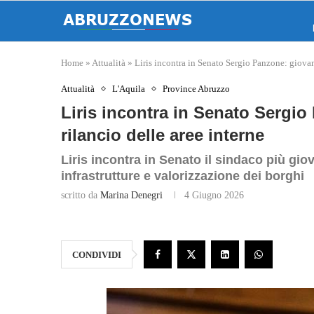
Home
»
Attualità
»
Liris incontra in Senato Sergio Panzone: giovani
Attualità
L'Aquila
Province Abruzzo
Liris incontra in Senato Sergio
rilancio delle aree interne
Liris incontra in Senato il sindaco più gio
infrastrutture e valorizzazione dei borghi
scritto da
Marina Denegri
4 Giugno 2026
CONDIVIDI