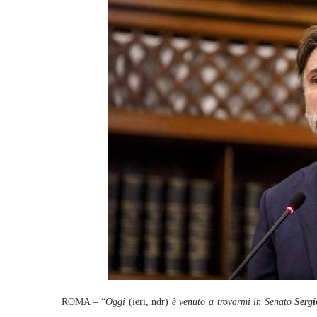
ROMA – “
Oggi
(ieri, ndr)
è venuto a trovarmi in Senato
Serg