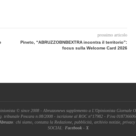
prossimo articolo
e
Pineto, “ABRUZZOBNBEXTRA incontra il territorio”:
focus sulla Welcome Card 2026
inionista © since 2008 - Abruzzonews supplemento a L'Opinionista Giornale O
g. tribunale Pescara n.08/2008 - iscrizione al ROC n°17982 - P.iva 01873660
Abruzzo
: chi siamo, contatta la Redazione, pubblicità, archivio notizie, privacy
SOCIAL:
Facebook
-
X