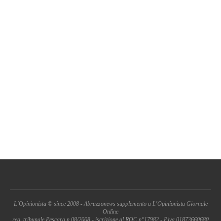
L'Opinionista © since 2008 - Abruzzonews supplemento a L'Opinionista Giornale
Online
reg. tribunale Pescara n.08/2008 - iscrizione al ROC n°17982 - P.iva 01873660680