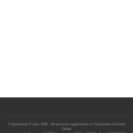
L'Opinionista © since 2008 - Abruzzonews supplemento a L'Opinionista Giornale
Online