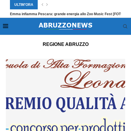
ULTIM'ORA
Emma infiamma Pescara: grande energia allo Zoo Music Fest [FOTO]
Home
»
Regione Abruzzo
»
Pagina 954
REGIONE ABRUZZO