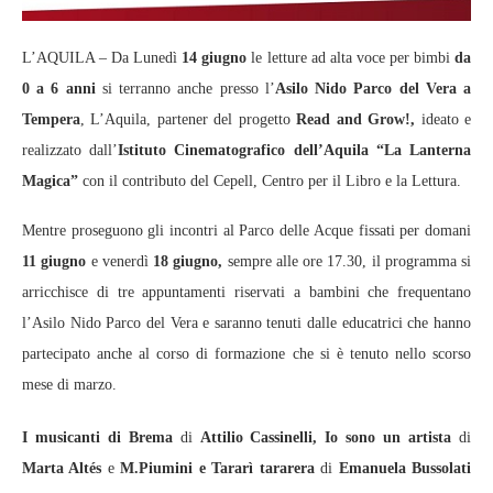
L’AQUILA – Da Lunedì
14 giugno
le letture ad alta voce per bimbi
da
0 a 6 anni
si terranno anche presso l’
Asilo Nido Parco del Vera a
Tempera
, L’Aquila, partener del progetto
Read and Grow!,
ideato e
realizzato dall’
Istituto Cinematografico dell’Aquila “La Lanterna
Magica”
con il contributo del Cepell, Centro per il Libro e la Lettura.
Mentre proseguono gli incontri al Parco delle Acque fissati per domani
11 giugno
e venerdì
18 giugno,
sempre alle ore 17.30, il programma si
arricchisce di tre appuntamenti riservati a bambini che frequentano
l’Asilo Nido Parco del Vera e saranno tenuti dalle educatrici che hanno
partecipato anche al corso di formazione che si è tenuto nello scorso
mese di marzo.
I musicanti di Brema
di
Attilio Cassinelli, Io sono un artista
di
Marta Altés
e
M.Piumini e Tararì tararera
di
Emanuela Bussolati