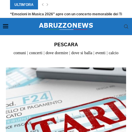
ULTIM'ORA
“Emozioni in Musica 2026” apre con un concerto memorabile dei Tiroma
Home
»
Pescara
»
Pagina 3
PESCARA
comuni
|
concerti
|
dove dormire
|
dove si balla
|
eventi
|
calcio