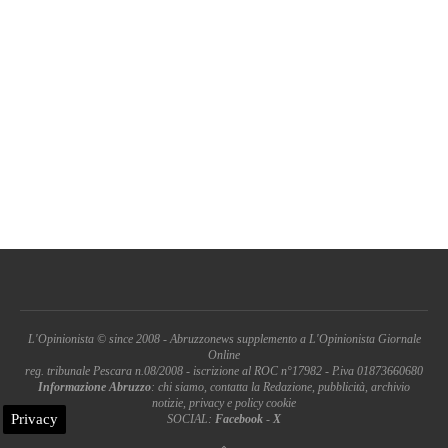
L'Opinionista © since 2008 - Abruzzonews supplemento a L'Opinionista Giornale
Online
reg. tribunale Pescara n.08/2008 - iscrizione al ROC n°17982 - P.iva 01873660680
Informazione Abruzzo
: chi siamo, contatta la Redazione, pubblicità, archivio
notizie, privacy e policy cookie
Privacy
SOCIAL:
Facebook
-
X