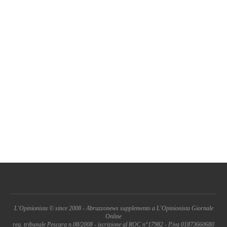
L'Opinionista © since 2008 - Abruzzonews supplemento a L'Opinionista Giornale
Online
reg. tribunale Pescara n.08/2008 - iscrizione al ROC n°17982 - P.iva 01873660680