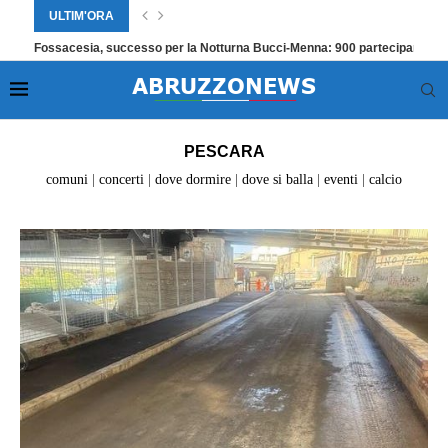
ULTIM'ORA
Fossacesia, successo per la Notturna Bucci‑Menna: 900 partecipanti
Home
»
Pescara
»
Pagina 2
PESCARA
comuni
|
concerti
|
dove dormire
|
dove si balla
|
eventi
|
calcio