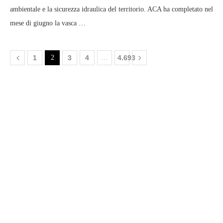
ambientale e la sicurezza idraulica del territorio. ACA ha completato nel
mese di giugno la vasca …
1
2
3
4
…
4.693