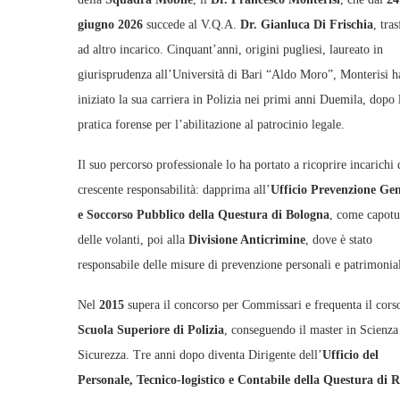
giugno 2026
succede al V.Q.A.
Dr. Gianluca Di Frischia
, tras
ad altro incarico. Cinquant’anni, origini pugliesi, laureato in
giurisprudenza all’Università di Bari “Aldo Moro”, Monterisi h
iniziato la sua carriera in Polizia nei primi anni Duemila, dopo 
pratica forense per l’abilitazione al patrocinio legale.
Il suo percorso professionale lo ha portato a ricoprire incarichi 
crescente responsabilità: dapprima all’
Ufficio Prevenzione Gen
e Soccorso Pubblico della Questura di Bologna
, come capot
delle volanti, poi alla
Divisione Anticrimine
, dove è stato
responsabile delle misure di prevenzione personali e patrimonial
Nel
2015
supera il concorso per Commissari e frequenta il corso
Scuola Superiore di Polizia
, conseguendo il master in Scienza
Sicurezza. Tre anni dopo diventa Dirigente dell’
Ufficio del
Personale, Tecnico‑logistico e Contabile della Questura di 