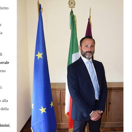
ferito
a
la
di
erale
urno
i.
 alla
 della
Rimini
,