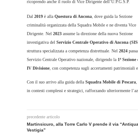
ricoprendo anche il ruolo di Vice Dirigente dell’U.P.G.S.P.
Dal
2019
è alla
Questura di Ancona
, dove guida la Sezione
criminalità organizzata della Squadra Mobile e ne diventa Vice
Dirigente. Nel
2023
assume la direzione della nuova Sezione
investigativa del
Servizio Centrale Operativo di Ancona (SI
struttura specializzata a competenza distrettuale. Nel
2024
passa
Servizio Centrale Operativo nazionale, dirigendo la
1ª Sezione 
IV Divisione
, con competenza sugli accertamenti patrimoniali e
Con il suo arrivo alla guida della
Squadra Mobile di Pescara
,
in contesti complessi e strategici, rafforzando ulteriormente l’azi
precedente articolo
Martinsicuro, alla Torre Carlo V prende il via “Antiqu
Vestigia”