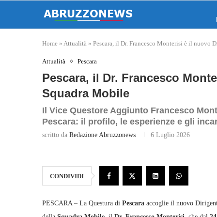
Home
»
Attualità
»
Pescara, il Dr. Francesco Monterisi è il nuovo 
Attualità
Pescara
Pescara, il Dr. Francesco Monter
Squadra Mobile
Il Vice Questore Aggiunto Francesco Mont
Pescara: il profilo, le esperienze e gli inca
scritto da
Redazione Abruzzonews
6 Luglio 2026
CONDIVIDI
PESCARA – La Questura di
Pescara
accoglie il nuovo Dirigen
della
Squadra Mobile
, il
Dr. Francesco Monterisi
, che dal
24