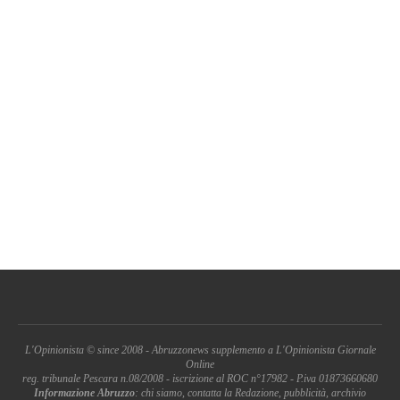
L'Opinionista © since 2008 - Abruzzonews supplemento a L'Opinionista Giornale
Online
reg. tribunale Pescara n.08/2008 - iscrizione al ROC n°17982 - P.iva 01873660680
Informazione Abruzzo
: chi siamo, contatta la Redazione, pubblicità, archivio