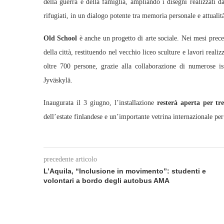
della guerra e della famiglia, ampliando i disegni realizzati d
rifugiati, in un dialogo potente tra memoria personale e attualit
Old School
è anche un progetto di arte sociale. Nei mesi prec
della città, restituendo nel vecchio liceo sculture e lavori real
oltre 700 persone, grazie alla collaborazione di numerose ist
Jyväskylä.
Inaugurata il 3 giugno, l’installazione
resterà aperta per tr
dell’estate finlandese e un’importante vetrina internazionale per 
precedente articolo
L’Aquila, “Inclusione in movimento”: studenti e
volontari a bordo degli autobus AMA