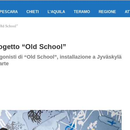
PESCARA
CHIETI
L’AQUILA
TERAMO
REGIONE
AT
“Old School”
progetto “Old School”
gonisti di “Old School”, installazione a Jyväskylä
arte