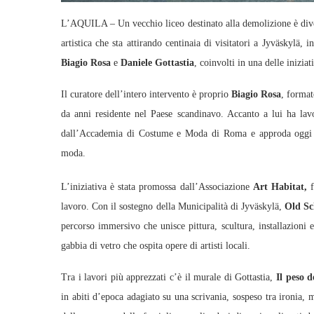
L’AQUILA – Un vecchio liceo destinato alla demolizione è dive
artistica che sta attirando centinaia di visitatori a Jyväskylä, i
Biagio Rosa
e
Daniele Gottastia
, coinvolti in una delle iniziat
Il curatore dell’intero intervento è proprio
Biagio Rosa
, format
da anni residente nel Paese scandinavo. Accanto a lui ha la
dall’Accademia di Costume e Moda di Roma e approda oggi all
moda.
L’iniziativa è stata promossa dall’Associazione
Art Habitat,
f
lavoro. Con il sostegno della Municipalità di Jyväskylä,
Old Sc
percorso immersivo che unisce pittura, scultura, installazioni 
gabbia di vetro che ospita opere di artisti locali.
Tra i lavori più apprezzati c’è il murale di Gottastia,
Il peso d
in abiti d’epoca adagiato su una scrivania, sospeso tra ironia, 