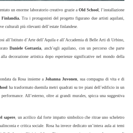
ntato un enorme laboratorio creativo grazie a
Old School
, l’installazione
n
Finlandia.
Tra i protagonisti del progetto figurano due artisti aquilani,
ive culturali più rilevanti dell’estate finlandese.
osi all’Istituto d’Arte dell’Aquila e all’Accademia di Belle Arti di Urbino,
vorato
Daniele Gottastia
, anch’egli aquilano, con un percorso che parte
a decorazione artistica dopo esperienze significative nel mondo della
ondata da Rosa insieme a
Johanna Juvonen
, sua compagna di vita e di
hool
ha trasformato duemila metri quadrati su tre piani dell’edificio in un
e performance. All’esterno, oltre ai grandi murales, spicca una suggestiva
el sapere
, un acrilico dal forte impatto simbolico che ritrae uno scheletro
malinconia e critica sociale. Rosa ha invece dedicato un’intera aula ai temi