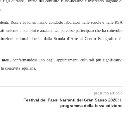
ai figli durante l’inizio del conflitto russo-ucraino e inserendo sagome di
à.
edenti, Rosa e Juvonen hanno condotto laboratori nelle scuole e nelle RSA
izzati insieme a bambini e anziani. Un percorso partecipato che ha coinvolto
ituzioni culturali locali, dalla Scuola d’Arte al Centro Fotografico di
e mesi
, confermandosi uno degli appuntamenti culturali più significativi
la creatività aquilana.
prossimo articolo
Festival dei Paesi Narranti del Gran Sasso 2026: il
programma della terza edizione