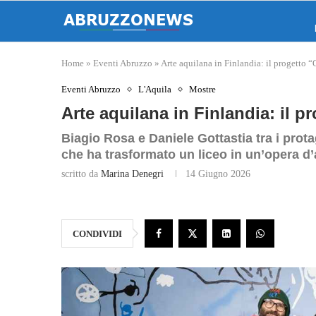
Home
»
Eventi Abruzzo
»
Arte aquilana in Finlandia: il progetto 
Eventi Abruzzo
L'Aquila
Mostre
Arte aquilana in Finlandia: il 
Biagio Rosa e Daniele Gottastia tra i prota
che ha trasformato un liceo in un’opera d’
scritto da
Marina Denegri
14 Giugno 2026
CONDIVIDI