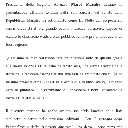
Presidente della Regione Abruzzo
Marco Marsilio
durante la
presentazione ufficiale tenutasi nella Sala Zuccari del Senato della
Repubblica. Marsilio ha sottolineato come La Notte dei Serpenti sia
ormai diventata il più grande evento musicale abruzzese, capace di
scalare le classifiche e attirare un pubblico sempre più ampio, anche da
fuori regione.
Quest’anno la manifestazione farà un ulteriore salto di qualità grazie
alla messa in onda su Rai Uno di sabato sera, una prima assoluta nella
storia della radiotelevisione italiana.
Melozzi
ha anticipato che sul palco
saranno presenti circa 300 artisti e ospiti di altissimo livello, lasciando
però al pubblico il divertimento di indovinare i nomi attraverso le
iniziali rivelate: M.M. e P.P..
Il direttore artistico ha anche svelato una sfida lanciata dalla Rai:
triplicare le serate nelle prossime edizioni.
«Con il sostegno degli
imprenditori e delle istituzioni abruzzesi –
ha detto
– sono certo che