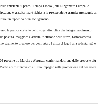
 verde antistante il parco “Tempo Libero”, sul Lungomare Europa. A
cipazione è gratuita, ma è richiesta la
preiscrizione tramite messaggio
al
portare un tappetino o un asciugamano.
verso la pratica costante dello yoga, disciplina che integra movimento,
a postura, maggiore elasticità, riduzione dello stress, rafforzamento
 strumento prezioso per contrastare i disturbi legati alla sedentarietà e
200 persone
tra Marche e Abruzzo, confermandosi una delle proposte più
, Martinsicuro rinnova così il suo impegno nella promozione del benessere