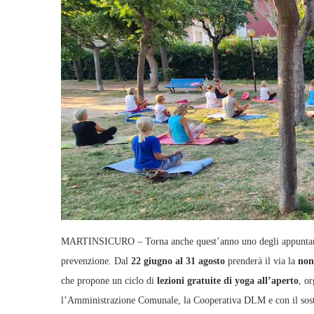
MARTINSICURO – Torna anche quest’anno uno degli appuntamenti 
prevenzione. Dal
22 giugno al 31 agosto
prenderà il via la
non
che propone un ciclo di
lezioni gratuite di yoga all’aperto
, o
l’Amministrazione Comunale, la Cooperativa DLM e con il sos