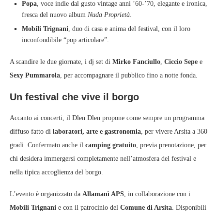
Popa
, voce indie dal gusto vintage anni ’60‑’70, elegante e ironica,
fresca del nuovo album
Nuda Proprietà
.
Mobili Trignani
, duo di casa e anima del festival, con il loro
inconfondibile “pop articolare”.
A scandire le due giornate, i dj set di
Mirko Fanciullo
,
Ciccio Sepe
e
Sexy Pummarola
, per accompagnare il pubblico fino a notte fonda.
Un festival che vive il borgo
Accanto ai concerti, il Dlen Dlen propone come sempre un programma
diffuso fatto di
laboratori, arte e gastronomia
, per vivere Arsita a 360
gradi. Confermato anche il
camping gratuito
, previa prenotazione, per
chi desidera immergersi completamente nell’atmosfera del festival e
nella tipica accoglienza del borgo.
L’evento è organizzato da
Allamanì APS
, in collaborazione con i
Mobili Trignani
e con il patrocinio del
Comune di Arsita
. Disponibili