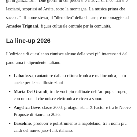
gli organizzatori. “Due giorni in cui perdersi e ritrovarsi, incontrarsi e
lasciarsi, scoprirsi ad Arsita, sotto la montagna. La musica prima che
succeda”. Il nome stesso, il “dlen dlen” della chitarra, è un omaggio ad
Amedeo Trignani
, figura culturale centrale per la comunità.
La line‑up 2026
L’edizione di quest’anno riunisce alcune delle voci più interessanti del
panorama indipendente italiano:
Labadessa
, cantautore dalla scrittura ironica e malinconica, noto
anche per le sue illustrazioni.
Marta Del Grandi
, tra le voci più raffinate dell’art pop europeo,
con un sound che unisce elettronica e ricerca sonora.
Angelica Bove
, classe 2003, protagonista a X Factor e tra le Nuove
Proposte di Sanremo 2026.
Bassolino
, producer e polistrumentista napoletano, tra i nomi più
caldi del nuovo jazz‑funk italiano.