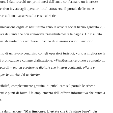
curo. I dati raccolti nei primi mesi dell’anno confermano un interesse
entivo inviate agli operatori locali attraverso il portale dedicato. A
cerca di una vacanza sulla costa adriatica.
municazione digitale: nell’ultimo anno le attività social hanno generato 2,5
tiva di utenti che non conosceva precedentemente la pagina. Un risultato
ziali visitatori e ampliare il bacino di interesse verso il territorio.
to di un lavoro condiviso con gli operatori turistici, volto a migliorare la
i di promozione e commercializzazione.
«ViviMartinsicuro non è soltanto un
rcaroli –
ma un ecosistema digitale che integra contenuti, offerte e
er le attività del territorio».
sibilità, completamente gratuita, di pubblicare sul portale le schede
ntatti e punti di forza. Un ampliamento dell’offerta informativa che punta a
à.
lla destinazione:
“Martinsicuro. L’estate che ti fa stare bene”.
Un