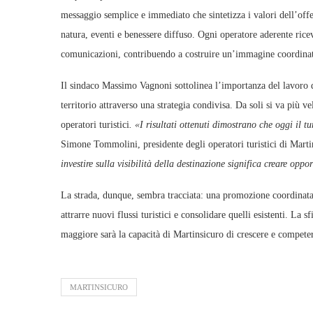
messaggio semplice e immediato che sintetizza i valori dell’offer
natura, eventi e benessere diffuso. Ogni operatore aderente ricev
comunicazioni, contribuendo a costruire un’immagine coordinata
Il sindaco Massimo Vagnoni sottolinea l’importanza del lavoro d
territorio attraverso una strategia condivisa. Da soli si va più 
operatori turistici
. «I risultati ottenuti dimostrano che oggi il
Simone Tommolini, presidente degli operatori turistici di Marti
investire sulla visibilità della destinazione significa creare oppo
La strada, dunque, sembra tracciata: una promozione coordinata, 
attrarre nuovi flussi turistici e consolidare quelli esistenti. La s
maggiore sarà la capacità di Martinsicuro di crescere e compete
MARTINSICURO