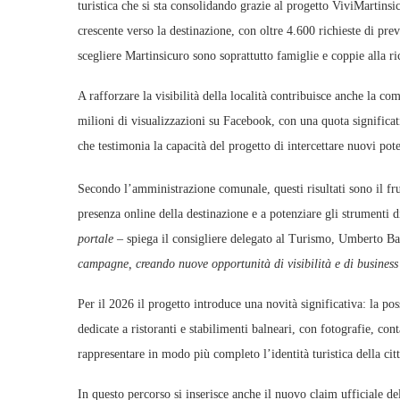
turistica che si sta consolidando grazie al progetto ViviMartinsi
crescente verso la destinazione, con oltre 4.600 richieste di prev
scegliere Martinsicuro sono soprattutto famiglie e coppie alla ri
A rafforzare la visibilità della località contribuisce anche la co
milioni di visualizzazioni su Facebook, con una quota significa
che testimonia la capacità del progetto di intercettare nuovi poten
Secondo l’amministrazione comunale, questi risultati sono il frut
presenza online della destinazione e a potenziare gli strument
portale –
spiega il consigliere delegato al Turismo, Umberto Ba
campagne, creando nuove opportunità di visibilità e di business p
Per il 2026 il progetto introduce una novità significativa: la pos
dedicate a ristoranti e stabilimenti balneari, con fotografie, co
rappresentare in modo più completo l’identità turistica della citt
In questo percorso si inserisce anche il nuovo claim ufficiale de