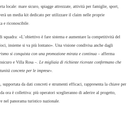
ta locale: mare sicuro, spiagge attrezzate, attività per famiglie, sport,
erà un media kit dedicato per utilizzare il claim nelle proprie
 e riconoscibile.
i squadra: «L’obiettivo è fare sistema e aumentare la competitività del
veloci, insieme si va più lontano». Una visione condivisa anche dagli
 turismo si conquista con una promozione mirata e continua –
afferma
nsicuro e Villa Rosa
–. Le migliaia di richieste ricevute confermano che
rtunità concrete per le imprese».
supportata da dati concreti e strumenti efficaci, rappresenta la chiave per
fida ora è collettiva: più operatori sceglieranno di aderire al progetto,
re nel panorama turistico nazionale.