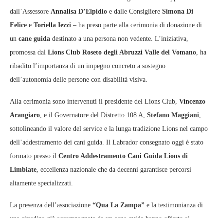
dall’Assessore
Annalisa D’Elpidio
e dalle Consigliere
Simona Di
Felice
e
Toriella Iezzi
– ha preso parte alla cerimonia di donazione di
un
cane guida
destinato a una persona non vedente. L’iniziativa,
promossa dal
Lions Club Roseto degli Abruzzi Valle del Vomano
, ha
ribadito l’importanza di un impegno concreto a sostegno
dell’autonomia delle persone con disabilità visiva.
Alla cerimonia sono intervenuti il presidente del Lions Club,
Vincenzo
Arangiaro
, e il Governatore del Distretto 108 A,
Stefano Maggiani
,
sottolineando il valore del service e la lunga tradizione Lions nel campo
dell’addestramento dei cani guida. Il Labrador consegnato oggi è stato
formato presso il
Centro Addestramento Cani Guida Lions di
Limbiate
, eccellenza nazionale che da decenni garantisce percorsi
altamente specializzati.
La presenza dell’associazione
“Qua La Zampa”
e la testimonianza di