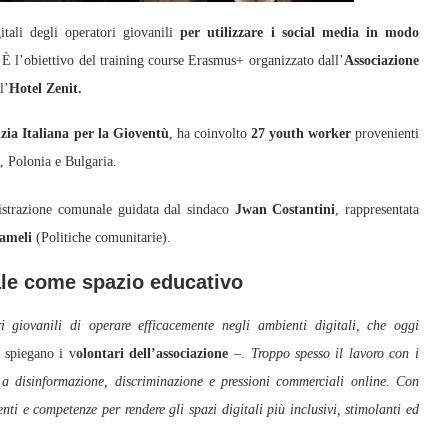
li degli operatori giovanili
per utilizzare i social media in modo
 È l’obiettivo del training course Erasmus+ organizzato dall’
Associazione
l’
Hotel Zenit.
zia Italiana per la Gioventù
, ha coinvolto
27 youth worker
provenienti
, Polonia e Bulgaria.
inistrazione comunale guidata dal sindaco
Jwan Costantini
, rappresentata
ameli
(Politiche comunitarie).
tale come spazio educativo
i giovanili di operare efficacemente negli ambienti digitali, che oggi
spiegano i v
olontari dell’associazione
–.
Troppo spesso il lavoro con i
i a disinformazione, discriminazione e pressioni commerciali online. Con
i e competenze per rendere gli spazi digitali più inclusivi, stimolanti ed