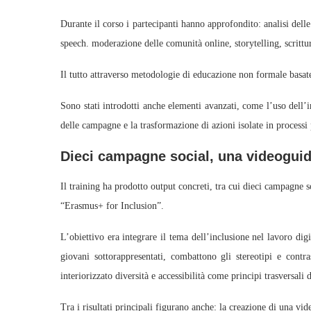
Durante il corso i partecipanti hanno approfondito: analisi delle 
speech. moderazione delle comunità online, storytelling, scrittu
Il tutto attraverso metodologie di educazione non formale basat
Sono stati introdotti anche elementi avanzati, come l’uso dell’i
delle campagne e la trasformazione di azioni isolate in processi 
Dieci campagne social, una videoguida
Il training ha prodotto output concreti, tra cui dieci campagne so
“Erasmus+ for Inclusion”.
L’obiettivo era integrare il tema dell’inclusione nel lavoro d
giovani sottorappresentati, combattono gli stereotipi e contra
interiorizzato diversità e accessibilità come principi trasversali
Tra i risultati principali figurano anche: la creazione di una vi