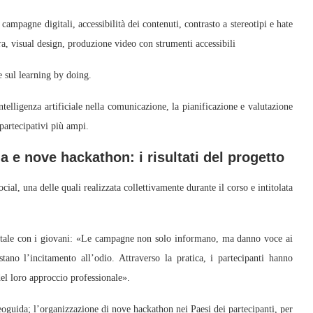
campagne digitali, accessibilità dei contenuti, contrasto a stereotipi e hate
ra, visual design, produzione video con strumenti accessibili
e sul learning by doing.
ntelligenza artificiale nella comunicazione, la pianificazione e valutazione
partecipativi più ampi.
 e nove hackathon: i risultati del progetto
cial, una delle quali realizzata collettivamente durante il corso e intitolata
igitale con i giovani: «Le campagne non solo informano, ma danno voce ai
stano l’incitamento all’odio. Attraverso la pratica, i partecipanti hanno
 del loro approccio professionale».
deoguida; l’organizzazione di nove hackathon nei Paesi dei partecipanti, per