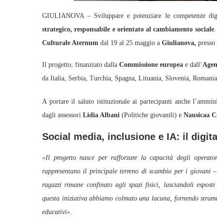
GIULIANOVA – Sviluppare e potenziare le competenze digita
strategico, responsabile e orientato al cambiamento sociale
.
Culturale Aternum
dal 19 al 25 maggio a
Giulianova,
presso 
Il progetto, finanziato dalla
Commissione europea
e dall’
Agen
da Italia, Serbia, Turchia, Spagna, Lituania, Slovenia, Romania
A portare il saluto istituzionale ai partecipanti anche l’amm
dagli assessori
Lidia Albani
(Politiche giovanili) e
Nausicaa C
Social media, inclusione e IA: il digi
«Il progetto nasce per rafforzare la capacità degli operator
rappresentano il principale terreno di scambio per i giovani
– 
ragazzi rimane confinato agli spazi fisici, lasciandoli espost
questa iniziativa abbiamo colmato una lacuna, fornendo strument
educativi».