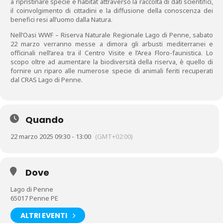
a ripristinare specie e habitat attraverso la raccolta di dati scientifici,
il coinvolgimento di cittadini e la diffusione della conoscenza dei
benefici resi all’uomo dalla Natura.
Nell’Oasi WWF – Riserva Naturale Regionale Lago di Penne, sabato
22 marzo verranno messe a dimora gli arbusti mediterranei e
officinali nell’area tra il Centro Visite e l’Area Floro-faunistica. Lo
scopo oltre ad aumentare la biodiversità della riserva, è quello di
fornire un riparo alle numerose specie di animali feriti recuperati
dal CRAS Lago di Penne.
Quando
22 marzo 2025 09:30 - 13:00
(GMT+02:00)
Dove
Lago di Penne
65017 Penne PE
ALTRI EVENTI