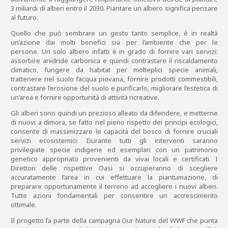
3 miliardi di alberi entro il 2030. Piantare un albero significa pensare
al futuro.
Quello che può sembrare un gesto tanto semplice, è in realtà
un’azione dai molti benefici sia per l’ambiente che per le
persone. Un solo albero infatti è in grado di fornire vari servizi:
assorbire anidride carbonica e quindi contrastare il riscaldamento
climatico, fungere da habitat per molteplici specie animali,
trattenere nel suolo l’acqua piovana, fornire prodotti commestibili,
contrastare l’erosione del suolo e purificarlo, migliorare l’estetica di
un’area e fornire opportunità di attività ricreative.
Gli alberi sono quindi un prezioso alleato da difendere, e metterne
di nuovi a dimora, se fatto nel pieno rispetto dei principi ecologici,
consente di massimizzare le capacità del bosco di fornire cruciali
servizi ecosistemici. Durante tutti gli interventi saranno
privilegiate specie indigene ed esemplari con un patrimonio
genetico appropriato provenienti da vivai locali e certificati. I
Direttori delle rispettive Oasi si occuperanno di scegliere
accuratamente l’area in cui effettuare la piantumazione, di
preparare opportunamente il terreno ad accogliere i nuovi alberi.
Tutte azioni fondamentali per consentire un accrescimento
ottimale.
Il progetto fa parte della campagna Our Nature del WWF che punta