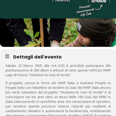
Dettagli dell'evento
Sabato 22 Marzo 2025 alle ore 9.30 è possibile partecipare alla
piantumazione di 200 alberi e arbusti di varie specie nell’Oasi WWF
Lago di Penne “Vestiamo le Oasi di Verde”.
Il progetto unisce le forze del WWF Italia e Humana People to
People Italia con l’obiettivo di rendere le Oasi del WWF Italia ancora
più verdi. L’obiettivo del progetto “Vestiamo le Oasi di Verde” è di
coinvolgere nei tre anni oltre un terzo delle 100 Oasi del WWF in
Italia intervenendo in specifiche aree che necessitano di ripristino,
per rendere queste preziose riserve naturali più resilienti al
cambiamento climatico e aumentarne la biodiversità, contribuendo
attivamente a raggiungere l’importante obiettivo dell’UE di piantare