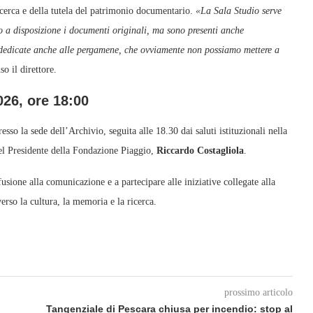
 ricerca e della tutela del patrimonio documentario.
«La Sala Studio serve
mo a disposizione i documenti originali, ma sono presenti anche
ve dedicate anche alle pergamene, che ovviamente non possiamo mettere a
so il direttore.
026, ore 18:00
sso la sede dell’Archivio, seguita alle 18.30 dai saluti istituzionali nella
el Presidente della Fondazione Piaggio,
Riccardo Costagliola
.
usione alla comunicazione e a partecipare alle iniziative collegate alla
rso la cultura, la memoria e la ricerca.
prossimo articolo
Tangenziale di Pescara chiusa per incendio: stop al