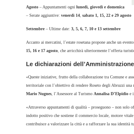
Agosto
– Appuntamenti ogni
lunedì, giovedì e domenica
– Serate aggiuntive:
venerdì 14
,
sabato 1, 15, 22 e 29 agosto
Settembre
– Ultime date:
3, 5, 6, 7, 10 e 13 settembre
Accanto ai mercatini, l’estate rosetana propone anche un evento
15, 16 e 17 agosto
, che arricchirà ulteriormente l’offerta turist
Le dichiarazioni dell’Amministrazione
«Queste iniziative, frutto della collaborazione tra Comune e asso
territoriale con l’obiettivo di rendere Roseto degli Abruzzi una
Mario Nugnes
, l’Assessore al Turismo
Annalisa D’Elpidio
e i
«Attraverso appuntamenti di qualità – proseguono – non solo off
indotto positivo che sostiene il commercio locale, motore vital
contribuisce a valorizzare la città e a rafforzare la sua identità tu