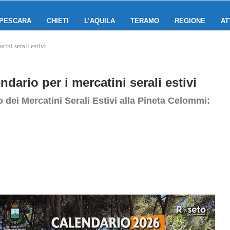
PESCARA
CHIETI
L’AQUILA
TERAMO
REGIONE
AT
tini serali estivi
ndario per i mercatini serali estivi
 dei Mercatini Serali Estivi alla Pineta Celommi: