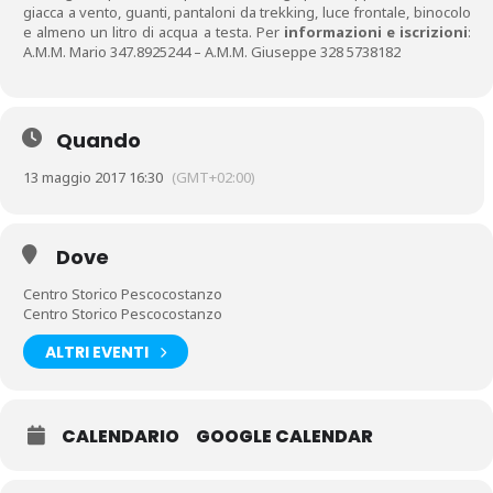
giacca a vento, guanti, pantaloni da trekking, luce frontale, binocolo
e almeno un litro di acqua a testa. Per
informazioni e iscrizioni
:
A.M.M. Mario 347.8925244 – A.M.M. Giuseppe 328 5738182
Quando
13 maggio 2017 16:30
(GMT+02:00)
Dove
Centro Storico Pescocostanzo
Centro Storico Pescocostanzo
ALTRI EVENTI
CALENDARIO
GOOGLE CALENDAR