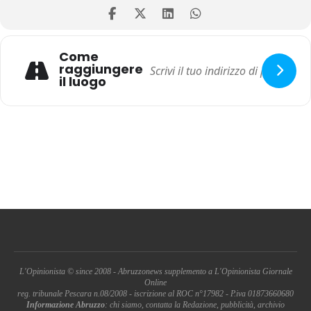
Come
raggiungere
il luogo
L'Opinionista © since 2008 - Abruzzonews supplemento a L'Opinionista Giornale
Online
reg. tribunale Pescara n.08/2008 - iscrizione al ROC n°17982 - P.iva 01873660680
Informazione Abruzzo
: chi siamo, contatta la Redazione, pubblicità, archivio