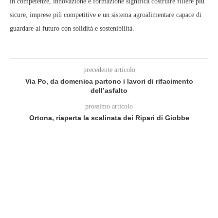
in competenze, innovazione e formazione significa costruire filiere più
sicure, imprese più competitive e un sistema agroalimentare capace di
guardare al futuro con solidità e sostenibilità.
precedente articolo
Via Po, da domenica partono i lavori di rifacimento
dell’asfalto
prossimo articolo
Ortona, riaperta la scalinata dei Ripari di Giobbe