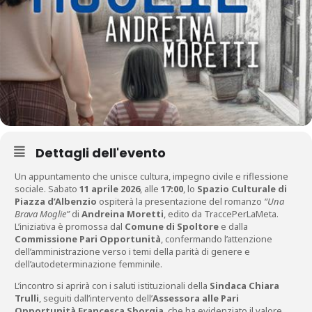
Dettagli dell'evento
Un appuntamento che unisce cultura, impegno civile e riflessione
sociale. Sabato
11 aprile 2026
, alle
17:00
, lo
Spazio Culturale di
Piazza d’Albenzio
ospiterà la presentazione del romanzo
“Una
Brava Moglie”
di
Andreina Moretti
, edito da TraccePerLaMeta.
L’iniziativa è promossa dal
Comune di Spoltore
e dalla
Commissione Pari Opportunità
, confermando l’attenzione
dell’amministrazione verso i temi della parità di genere e
dell’autodeterminazione femminile.
L’incontro si aprirà con i saluti istituzionali della
Sindaca Chiara
Trulli
, seguiti dall’intervento dell’
Assessora alle Pari
Opportunità Francesca Sborgia
, che ha evidenziato il valore