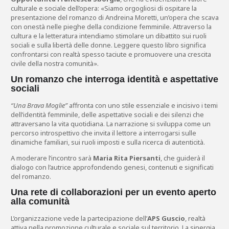
culturale e sociale dell’opera: «Siamo orgogliosi di ospitare la
presentazione del romanzo di Andreina Moretti, un’opera che scava
con onestà nelle pieghe della condizione femminile. Attraverso la
cultura e la letteratura intendiamo stimolare un dibattito sui ruoli
sociali e sulla libertà delle donne. Leggere questo libro significa
confrontarsi con realtà spesso taciute e promuovere una crescita
civile della nostra comunità».
Un romanzo che interroga identità e aspettative
sociali
“Una Brava Moglie”
affronta con uno stile essenziale e incisivo i temi
dell’identità femminile, delle aspettative sociali e dei silenzi che
attraversano la vita quotidiana. La narrazione si sviluppa come un
percorso introspettivo che invita il lettore a interrogarsi sulle
dinamiche familiari, sui ruoli imposti e sulla ricerca di autenticità.
A moderare l’incontro sarà
Maria Rita Piersanti
, che guiderà il
dialogo con l’autrice approfondendo genesi, contenuti e significati
del romanzo.
Una rete di collaborazioni per un evento aperto
alla comunità
L’organizzazione vede la partecipazione dell’
APS Guscio
, realtà
attiva nella promozione culturale e sociale sul territorio. La sinergia