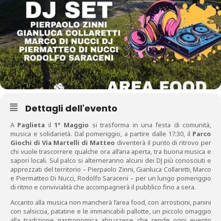
Dettagli dell'evento
A
Paglieta
il
1° Maggio
si trasforma in una festa di comunità,
musica e solidarietà. Dal pomeriggio, a partire dalle 17:30, il
Parco
Giochi di Via Martelli di Matteo
diventerà il punto di ritrovo per
chi vuole trascorrere qualche ora all’aria aperta, tra buona musica e
sapori locali. Sul palco si alterneranno alcuni dei DJ più conosciuti e
apprezzati del territorio – Pierpaolo Zinni, Gianluca Collaretti, Marco
e Piermatteo Di Nucci, Rodolfo Saraceni – per un lungo pomeriggio
di ritmo e convivialità che accompagnerà il pubblico fino a sera.
Accanto alla musica non mancherà l’area food, con arrosticini, panini
con salsiccia, patatine e le immancabili pallotte, un piccolo omaggio
alla tradizione gastronomica abruzzese che rende ogni evento