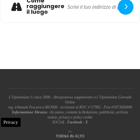
Come
raggiungere
il luogo
L'Opinionista © since 2008 - Abruzzonews supplemento a L'Opinionista Giornale
Online
reg. tribunale Pescara n.08/2008 - iscrizione al ROC n°17982 - P.iva 01873660680
Informazione Abruzzo
: chi siamo, contatta la Redazione, pubblicità, archivio
notizie, privacy e policy cookie
Privacy
SOCIAL:
Facebook
-
X
TORNA IN ALTO