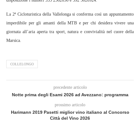
disposizione i numeri 333 2562656 e 392 3020924.
La 2ª Cicloturistica della Vallelonga si conferma così un appuntamento
imperdibile per gli amanti della MTB e per chi desidera vivere una
giornata all’aria aperta tra sport, natura e convivialità nel cuore della
Marsica.
COLLELONGO
precedente articolo
Notte prima degli Esami 2026 ad Avezzano: programma
prossimo articolo
Harimann 2019 Pasetti miglior vino italiano al Concorso
Città del Vino 2026