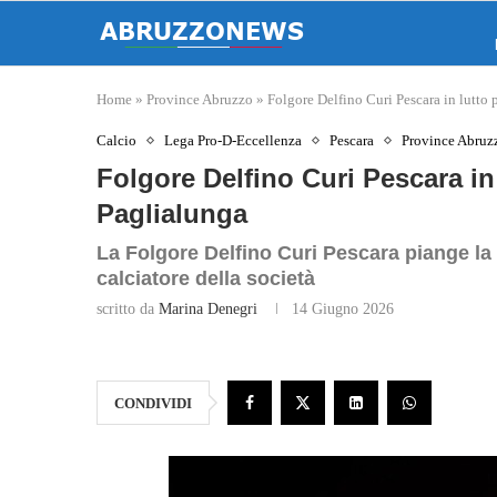
Home
»
Province Abruzzo
»
Folgore Delfino Curi Pescara in lutto
Calcio
Lega Pro-D-Eccellenza
Pescara
Province Abruz
Folgore Delfino Curi Pescara in
Paglialunga
La Folgore Delfino Curi Pescara piange la
calciatore della società
scritto da
Marina Denegri
14 Giugno 2026
CONDIVIDI