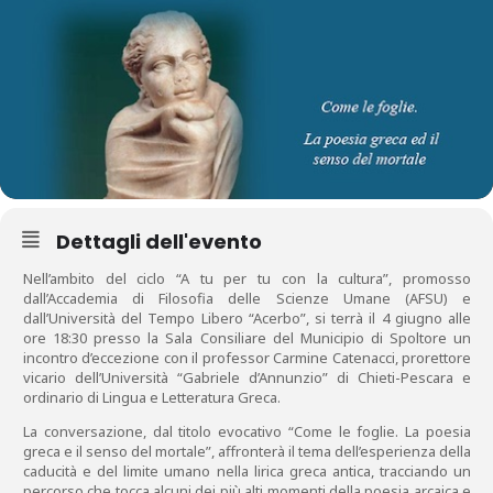
Dettagli dell'evento
Nell’ambito del ciclo “A tu per tu con la cultura”, promosso
dall’Accademia di Filosofia delle Scienze Umane (AFSU) e
dall’Università del Tempo Libero “Acerbo”, si terrà il 4 giugno alle
ore 18:30 presso la Sala Consiliare del Municipio di Spoltore un
incontro d’eccezione con il professor Carmine Catenacci, prorettore
vicario dell’Università “Gabriele d’Annunzio” di Chieti-Pescara e
ordinario di Lingua e Letteratura Greca.
La conversazione, dal titolo evocativo “Come le foglie. La poesia
greca e il senso del mortale”, affronterà il tema dell’esperienza della
caducità e del limite umano nella lirica greca antica, tracciando un
percorso che tocca alcuni dei più alti momenti della poesia arcaica e