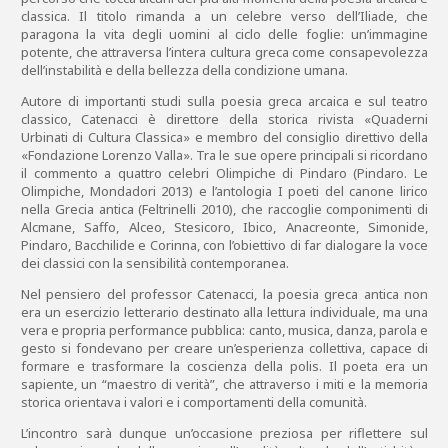
classica. Il titolo rimanda a un celebre verso dell’Iliade, che
paragona la vita degli uomini al ciclo delle foglie: un’immagine
potente, che attraversa l’intera cultura greca come consapevolezza
dell’instabilità e della bellezza della condizione umana.
Autore di importanti studi sulla poesia greca arcaica e sul teatro
classico, Catenacci è direttore della storica rivista «Quaderni
Urbinati di Cultura Classica» e membro del consiglio direttivo della
«Fondazione Lorenzo Valla». Tra le sue opere principali si ricordano
il commento a quattro celebri Olimpiche di Pindaro (Pindaro. Le
Olimpiche, Mondadori 2013) e l’antologia I poeti del canone lirico
nella Grecia antica (Feltrinelli 2010), che raccoglie componimenti di
Alcmane, Saffo, Alceo, Stesicoro, Ibico, Anacreonte, Simonide,
Pindaro, Bacchilide e Corinna, con l’obiettivo di far dialogare la voce
dei classici con la sensibilità contemporanea.
Nel pensiero del professor Catenacci, la poesia greca antica non
era un esercizio letterario destinato alla lettura individuale, ma una
vera e propria performance pubblica: canto, musica, danza, parola e
gesto si fondevano per creare un’esperienza collettiva, capace di
formare e trasformare la coscienza della polis. Il poeta era un
sapiente, un “maestro di verità”, che attraverso i miti e la memoria
storica orientava i valori e i comportamenti della comunità.
L’incontro sarà dunque un’occasione preziosa per riflettere sul