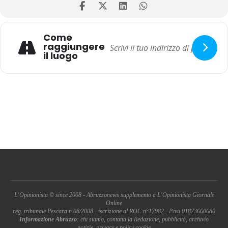
Come
raggiungere
il luogo
L'Opinionista © since 2008 - Abruzzonews supplemento a L'Opinionista Giornale
Online
reg. tribunale Pescara n.08/2008 - iscrizione al ROC n°17982 - P.iva 01873660680
Informazione Abruzzo
: chi siamo, contatta la Redazione, pubblicità, archivio
notizie, privacy e policy cookie