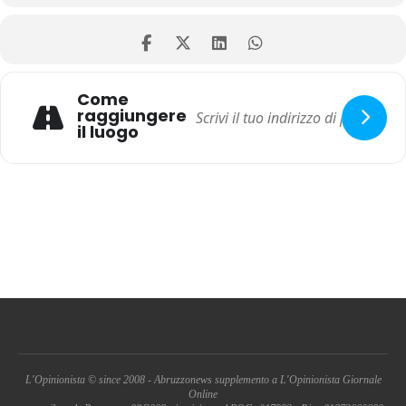
Come
raggiungere
il luogo
L'Opinionista © since 2008 - Abruzzonews supplemento a L'Opinionista Giornale
Online