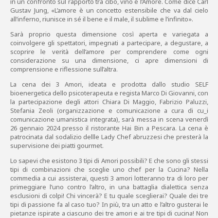
in un confronto sul rapporto tra cibo, vino e l’Amore. Come dice Carl
Gustav Jung, «L’amore è un concetto estensibile che va dal cielo
all’inferno, riunisce in sé il bene e il male, il sublime e l’infinito».
Sarà proprio questa dimensione così aperta e variegata a
coinvolgere gli spettatori, impegnati a partecipare, a degustare, a
scoprire le verità dell’amore per comprendere come ogni
considerazione su una dimensione, ci apre dimensioni di
comprensione e riflessione sull’altra.
La cena dei 3 Amori, ideata e prodotta dallo studio SELF
bioenergetica dello psicoterapeuta e regista Marco Di Giovanni, con
la partecipazione degli attori Chiara Di Maggio, Fabrizio Paluzzi,
Stefania Zeoli (organizzazione e comunicazione a cura di cu_i
comunicazione umanistica integrata), sarà messa in scena venerdì
26 gennaio 2024 presso il ristorante Hai Bin a Pescara. La cena è
patrocinata dal sodalizio dellle Lady Chef abruzzesi che presterà la
supervisione dei piatti gourmet.
Lo sapevi che esistono 3 tipi di Amori possibili? E che sono gli stessi
tipi di combinazioni che sceglie uno chef per la Cucina? Nella
commedia a cui assisterai, questi 3 amori lotteranno tra di loro per
primeggiare l’uno contro l’altro, in una battaglia dialettica senza
esclusioni di colpi! Chi vincerà? E tu quale sceglierai? Quale dei tre
tipi di passione fa al caso tuo? In più, tra un atto e l’altro gusterai le
pietanze ispirate a ciascuno dei tre amori e ai tre tipi di cucina! Non