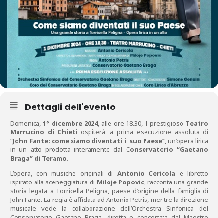
Dettagli dell'evento
Domenica,
1° dicembre 2024
, alle ore 18.30, il prestigioso T
eatro
Marrucino di Chieti
ospiterà la prima esecuzione assoluta di
“
John Fante: come siamo diventati il suo Paese”
, un’opera lirica
in un atto prodotta interamente dal C
onservatorio “Gaetano
Braga” di Teramo.
L’opera, con musiche originali di
Antonio Cericola
e libretto
ispirato alla sceneggiatura di
Miloje Popovic
, racconta una grande
storia legata a Torricella Peligna, paese d’origine della famiglia di
John Fante. La regia è affidata ad Antonio Petris, mentre la direzione
musicale vede la collaborazione dell’Orchestra Sinfonica del
Conservatorio Gaetano Braga, diretta e concertata dal Maestro