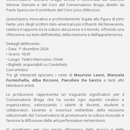
Simone Genuini e del Coro del Conservatorio Braga, diretto da
Paolo Speca con il contributo del Coro Lirico d’Abruzzo.
Quest’opera, innovativa e profondamente legata alla figura di John
Fante, uno degli scrittori italo-americani più influenti del Novecento,
celebra il rapporto tra la cultura abruzzese e il mondo, offrendo una
riflessione sui temi dell’identità, della memoria e dell’appartenenza.
Dettagli dell’evento:
• Data: 1° dicembre 2024
• Orario: 18.30
• Luogo: Teatro Marrucino, Chieti
• Biglietti: acquistabili su Ciaotickets
Cast artistico
Tra gli interpreti spiccano i nomi di
Maurizio Leoni, Manuela
Formichella, Alba Riccioni, Piersilvio De Santis
e tanti altri
talentuosi artisti.
La produzione rappresenta un traguardo significativo per il
Conservatorio Braga che ha curato ogni aspetto creativo e
organizzativo, valorizzando i talenti di docenti, studenti e
collaboratori. L’evento si inserisce nell’ambito della missione
istituzionale del Conservatorio di promuovere la cultura musicale e
favorire la diffusione delle arti performative nel territorio.
Vi aspettiamo per una serata all’insegna della musica e delle