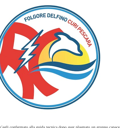
’egli confermato alla guida tecnica dopo aver plasmato un gruppo capace