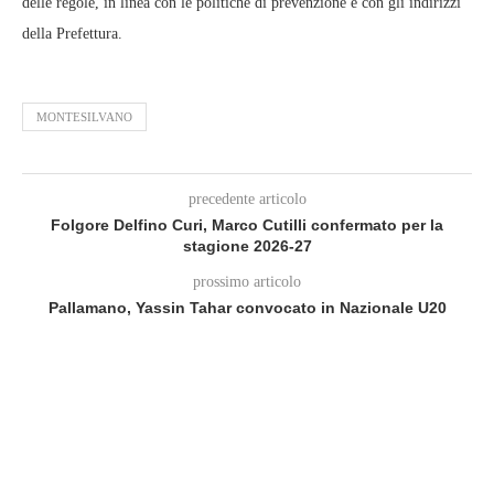
delle regole, in linea con le politiche di prevenzione e con gli indirizzi
della Prefettura.
MONTESILVANO
precedente articolo
Folgore Delfino Curi, Marco Cutilli confermato per la
stagione 2026-27
prossimo articolo
Pallamano, Yassin Tahar convocato in Nazionale U20