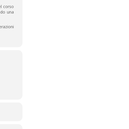
el corso
ando una
razioni