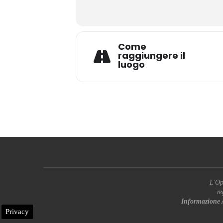
Come
raggiungere il
luogo
L'Op
re
Informazione 
Privacy