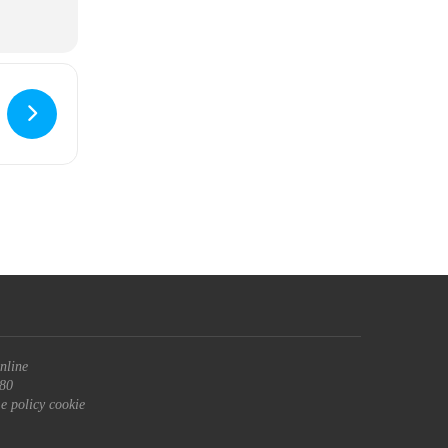
nline
680
 e policy cookie