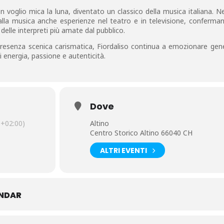
Non voglio mica la luna, diventato un classico della musica italiana. N
 alla musica anche esperienze nel teatro e in televisione, conferm
a delle interpreti più amate dal pubblico.
resenza scenica carismatica, Fiordaliso continua a emozionare gene
i energia, passione e autenticità.
Dove
+02:00)
Altino
Centro Storico Altino 66040 CH
ALTRI EVENTI
ENDAR