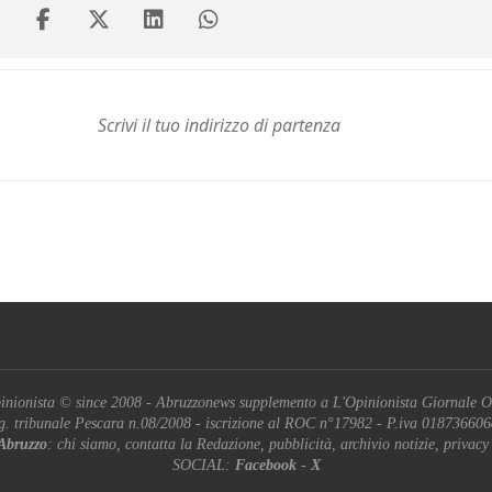
inionista © since 2008 - Abruzzonews supplemento a L'Opinionista Giornale O
g. tribunale Pescara n.08/2008 - iscrizione al ROC n°17982 - P.iva 01873660
Abruzzo
: chi siamo, contatta la Redazione, pubblicità, archivio notizie, privacy
SOCIAL:
Facebook
-
X