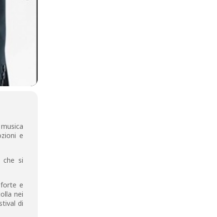
a musica
ozioni e
 che si
oforte e
olla nei
tival di