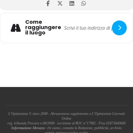
Come
raggiungere
il luogo
L'Opinionista © since 2008 - Abruzzonews supplemento a L'Opinionista Giornale
Online
reg. tribunale Pescara n.08/2008 - iscrizione al ROC n°17982 - P.iva 01873660680
Informazione Abruzzo
: chi siamo, contatta la Redazione, pubblicità, archivio
notizie, privacy e policy cookie