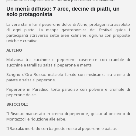
Un menù diffuso: 7 aree, decine di piatti, un
solo protagonista
La vera star è lui: il peperone dolce di Altino, protagonista assoluto
di ogni piatto. La mappa gastronomica del festival guida i
partecipanti attraverso sette aree culinarie, ognuna con proposte
uniche e creative.
ALTINO
Maliziosa tra zucchine e peperone: caserecce con crumble di
zucchine e taralli su salsa al peperone e menta.
Scrigno d’Oro Rosso: malaiolo farcito con misticanza su crema di
patate e salsa al peperone.
Peperone in Paradiso: torta paradiso con polvere e crumble di
peperone dolce.
BRICCIOLI
Il Risotto: mantecato in crema di peperone, gelato al pecorino di
Montazzoli e riduzione alle erbe.
Il Baccalà: morbido con bagnetto rosso al peperone e patate.