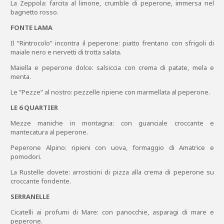
La Zeppola: farcita al limone, crumble di peperone, immersa nel
bagnetto rosso.
FONTE LAMA
Il “Rintrocolo” incontra il peperone: piatto frentano con sfrigoli di
maiale nero e nervetti di trotta salata.
Maiella e peperone dolce: salsiccia con crema di patate, mela e
menta.
Le “Pezze” al nostro: pezzelle ripiene con marmellata al peperone.
LE 6 QUARTIER
Mezze maniche in montagna: con guanciale croccante e
mantecatura al peperone.
Peperone Alpino: ripieni con uova, formaggio di Amatrice e
pomodori.
La Rustelle dovete: arrosticini di pizza alla crema di peperone su
croccante fondente.
SERRANELLE
Cicatelli ai profumi di Mare: con panocchie, asparagi di mare e
peperone.