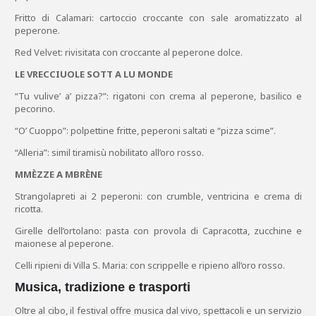
Fritto di Calamari: cartoccio croccante con sale aromatizzato al
peperone.
Red Velvet: rivisitata con croccante al peperone dolce.
LE VRECCIUOLE SOTT A LU MONDE
“Tu vulive’ a’ pizza?”: rigatoni con crema al peperone, basilico e
pecorino.
“O’ Cuoppo”: polpettine fritte, peperoni saltati e “pizza scime”.
“Alleria”: simil tiramisù nobilitato all’oro rosso.
MMÈZZE A MBRÈNE
Strangolapreti ai 2 peperoni: con crumble, ventricina e crema di
ricotta.
Girelle dell’ortolano: pasta con provola di Capracotta, zucchine e
maionese al peperone.
Celli ripieni di Villa S. Maria: con scrippelle e ripieno all’oro rosso.
Musica, tradizione e trasporti
Oltre al cibo, il festival offre musica dal vivo, spettacoli e un servizio