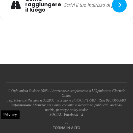
raggiungere
il luogo
L'Opinionista © since 2008 - Abruzzonews supplemento a L'Opinionista Giornale
Online
reg. tribunale Pescara n.08/2008 - iscrizione al ROC n°17982 - P.iva 01873660680
Informazione Abruzzo
: chi siamo, contatta la Redazione, pubblicità, archivio
notizie, privacy e policy cookie
Privacy
SOCIAL:
Facebook
-
X
TORNA IN ALTO