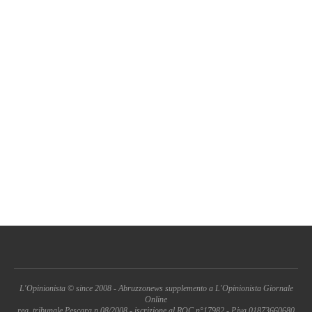
L'Opinionista © since 2008 - Abruzzonews supplemento a L'Opinionista Giornale
Online
reg. tribunale Pescara n.08/2008 - iscrizione al ROC n°17982 - P.iva 01873660680