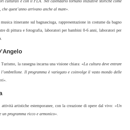
tori culturali e con il FLA. Nel calendario tornano iniziative storiche come
zo, che quest’anno arrivano anche al mare».
e, musica itinerante sul bagnasciuga, rappresentazione in costume da bagno
e di pittura e fotografia, laboratori per bambini 0-6 anni, laboratori per
a.
D’Angelo
 Turismo, la rassegna incarna una visione chiara: «
La cultura deve entrare
to l’ombrellone. Il programma è variegato e coinvolge il vasto mondo delle
eri».
a
i attività artistiche estemporanee, con la creazione di opere dal vivo:
«Un
re un programma ricco e armonico».