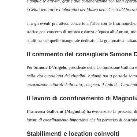
e amplia le attività, grazie alla collaborazione con tanti opera
i Gelati letterari e i laboratori del Museo delle Genti d’Abruz
Tra gli eventi più attesi: concerto all’alba con le fisarmonich
storico con concerto di musica e danza d’epoca all’Aurum, mostr
adulti tra cui quello inaugurale dedicato alla grammatica italian
Il commento del consigliere Simone 
Per
Simone D’Angelo
, presidente della Commissione Cultura e
nella vita quotidiana dei cittadini, e siamo noi a portarla sot
associazioni culturali della città, compreso il Lido dei Carabini
Il lavoro di coordinamento di Magnoli
Francesca Gallorini (Magnolia
) ha evidenziato la presenza d
lavoro di coordinamento importante che ha permesso di costrui
Stabilimenti e location coinvolti