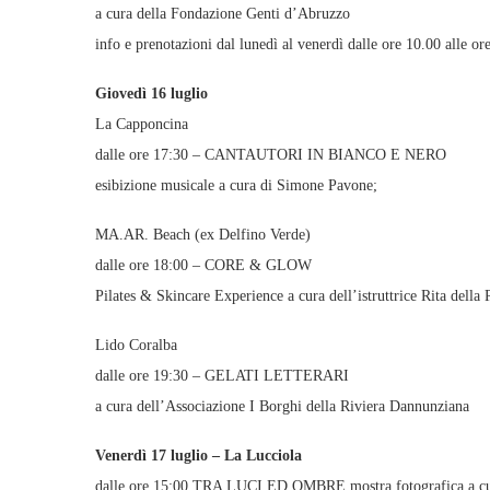
a cura della Fondazione Genti d’Abruzzo
info e prenotazioni dal lunedì al venerdì dalle ore 10.00 alle
Giovedì 16 luglio
La Capponcina
dalle ore 17:30 – CANTAUTORI IN BIANCO E NERO
esibizione musicale a cura di Simone Pavone;
MA.AR. Beach (ex Delfino Verde)
dalle ore 18:00 – CORE & GLOW
Pilates & Skincare Experience a cura dell’istruttrice Rita dell
Lido Coralba
dalle ore 19:30 – GELATI LETTERARI
a cura dell’Associazione I Borghi della Riviera Dannunziana
Venerdì 17 luglio – La Lucciola
dalle ore 15:00 TRA LUCI ED OMBRE mostra fotografica a cu