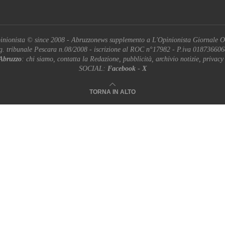
inionista © since 2008 - Abruzzonews supplemento a L'Opinionista Giornale O
g. tribunale Pescara n.08/2008 - iscrizione al ROC n°17982 - P.iva 01873660
Abruzzo
: chi siamo, contatta la Redazione, pubblicità, archivio notizie, privacy
SOCIAL:
Facebook
-
X
TORNA IN ALTO