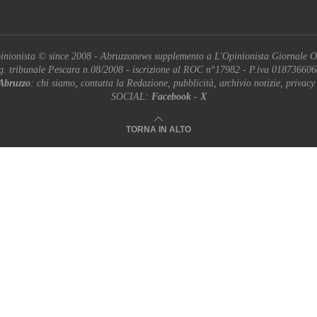
inionista © since 2008 - Abruzzonews supplemento a L'Opinionista Giornale O
g. tribunale Pescara n.08/2008 - iscrizione al ROC n°17982 - P.iva 01873660
Abruzzo
: chi siamo, contatta la Redazione, pubblicità, archivio notizie, privacy
SOCIAL:
Facebook
-
X
TORNA IN ALTO