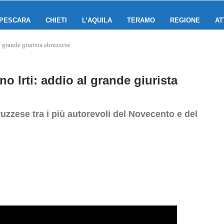
PESCARA
CHIETI
L’AQUILA
TERAMO
REGIONE
AT
l grande giurista abruzzese
no Irti: addio al grande giurista
bruzzese tra i più autorevoli del Novecento e del