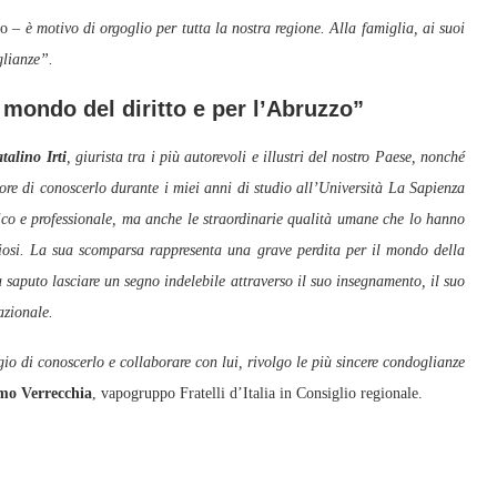
o –
è motivo di orgoglio per tutta la nostra regione. Alla famiglia, ai suoi
glianze”.
 mondo del diritto e per l’Abruzzo”
talino Irti
, giurista tra i più autorevoli e illustri del nostro Paese, nonché
nore di conoscerlo durante i miei anni di studio all’Università La Sapienza
co e professionale, ma anche le straordinarie qualità umane che lo hanno
diosi. La sua scomparsa rappresenta una grave perdita per il mondo della
i ha saputo lasciare un segno indelebile attraverso il suo insegnamento, il suo
azionale.
gio di conoscerlo e collaborare con lui, rivolgo le più sincere condoglianze
mo Verrecchia
, vapogruppo Fratelli d’Italia in Consiglio regionale.