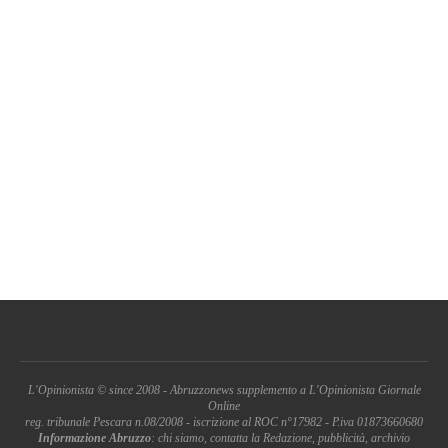
L'Opinionista © since 2008 - Abruzzonews supplemento a L'Opinionista Giornale
Online
reg. tribunale Pescara n.08/2008 - iscrizione al ROC n°17982 - P.iva 01873660680
Informazione Abruzzo
: chi siamo, contatta la Redazione, pubblicità, archivio