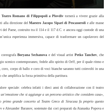
il
Teatro Romano di Filippopoli a Plovdiv
tornerà a vivere grazie alla
ati alla direzione del
Maestro Jacopo Sipari di Pescasseroli
e alle masse
i del Paese, costruito tra il 114 e il 117 d.C. e ancora oggi custode di una
un’unica esperienza immersiva, capace di trasformare un capolavoro del
a coreografa
Boryana Sechanova
e del visual artist
Petko Tanchev
, che
o scenico contemporaneo, fedele allo spirito di Orff, per il quale ritmo e
, coro, corpo di ballo e coro di voci bianche saranno tutti coinvolti in una
 che amplifica la forza primitiva della partitura.
ore speciale: celebra infatti i dieci anni di collaborazione con il teatro
 un’emozione che si aggiunge a un percorso artistico che considero casa
»,
o primo grande concerto al Teatro Greco di Siracusa fu proprio questo
ov e Alexander Baranov, sostenute dai cori preparati da Atanaska Popova e