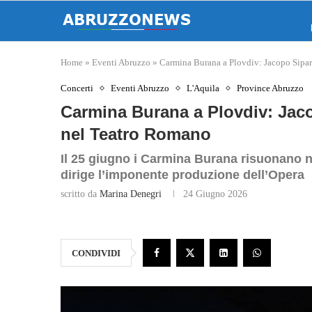
Home
»
Eventi Abruzzo
»
Carmina Burana a Plovdiv: Jacopo Sipari
Concerti
Eventi Abruzzo
L'Aquila
Province Abruzzo
Carmina Burana a Plovdiv: Jacop
nel Teatro Romano
Il 25 giugno i Carmina Burana risuonano 
dirige l’imponente produzione dell’Opera
scritto da
Marina Denegri
24 Giugno 2026
CONDIVIDI