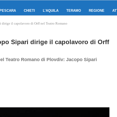
PESCARA
CHIETI
L’AQUILA
TERAMO
REGIONE
AT
 dirige il capolavoro di Orff nel Teatro Romano
o Sipari dirige il capolavoro di Orff
nel Teatro Romano di Plovdiv: Jacopo Sipari