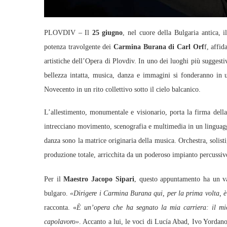
PLOVDIV – Il
25 giugno
, nel cuore della Bulgaria antica, 
potenza travolgente dei
Carmina Burana di Carl Orf
f, affid
artistiche dell’Opera di Plovdiv. In uno dei luoghi più suggestiv
bellezza intatta, musica, danza e immagini si fonderanno in 
Novecento in un rito collettivo sotto il cielo balcanico.
L’allestimento, monumentale e visionario, porta la firma dell
intrecciano movimento, scenografia e multimedia in un linguaggi
danza sono la matrice originaria della musica. Orchestra, solisti
produzione totale, arricchita da un poderoso impianto percussivo
Per il
Maestro Jacopo Sipari
, questo appuntamento ha un val
bulgaro.
«Dirigere i Carmina Burana qui, per la prima volta, è
racconta. «
È un’opera che ha segnato la mia carriera: il mi
capolavoro»
. Accanto a lui, le voci di Lucía Abad, Ivo Yordan