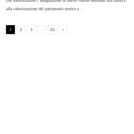
con soddisfazione l’assegnazione di nuove risorse destinate alla tutela e
alla valorizzazione del patrimonio storico e …
1
2
3
…
20