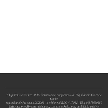
L'Opinionista © since 2008 - Abruzzonews supplemento a L'Opinionista Giornale
Online
reg. tribunale Pescara n.08/2008 - iscrizione al ROC n°17982 - P.iva 01873660680
Informazione Abruzzo
: chi siamo, contatta la Redazione, pubblicità, archivio