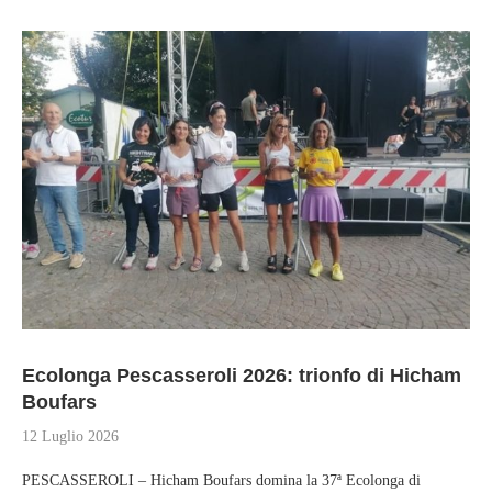
Ecolonga Pescasseroli 2026: trionfo di Hicham
Boufars
12 Luglio 2026
PESCASSEROLI – Hicham Boufars domina la 37ª Ecolonga di