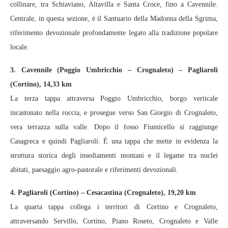
collinare, tra Schiaviano, Altavilla e Santa Croce, fino a Cavennile.
Centrale, in questa sezione, è il Santuario della Madonna della Sgrima,
riferimento devozionale profondamente legato alla tradizione popolare
locale.
3. Cavennile (Poggio Umbricchio – Crognaleto) – Pagliaroli
(Cortino), 14,33 km
La terza tappa attraversa Poggio Umbricchio, borgo verticale
incastonato nella roccia, e prosegue verso San Giorgio di Crognaleto,
vera terrazza sulla valle. Dopo il fosso Fiumicello si raggiunge
Casagreca e quindi Pagliaroli. È una tappa che mette in evidenza la
struttura storica degli insediamenti montani e il legame tra nuclei
abitati, paesaggio agro-pastorale e riferimenti devozionali.
4. Pagliaroli (Cortino) – Cesacastina (Crognaleto), 19,20 km
La quarta tappa collega i territori di Cortino e Crognaleto,
attraversando Servillo, Cortino, Piano Roseto, Crognaleto e Valle