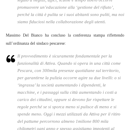
legato a negozi, uffici, scuole e tempo libero occorre
promuovere un’educazione alla ‘gestione del rifiuto’,
perché la città è pulita se i suoi abitanti sono puliti, ma noi
siamo fiduciosi nella collaborazione degli utenti.
Massimo Del Bianco ha concluso la conferenza stampa riflettendo
sull’ordinanza del sindaco pescarese:
Il provvedimento è sicuramente fondamentale per la
funzionalità di Attiva. Quando si opera in una città come
Pescara, con 300mila presenze quotidiane sul territorio,
per garantirne la pulizia occorre agire su due livelli: o si
‘ingrassa’ la società aumentando i dipendenti, le
macchine, e i passaggi sulla città aumentando i costi a
carico dei cittadini, oppure si devono far rispettare le
regole perché se si sporca meno si pulisce di meno e si
spende meno. Oggi i mezzi utilizzati da Attiva per il ritiro
del pattume percorrono almeno 1milione 800 mila
chilometri ogni anno e spesso assistiamo impotenti al