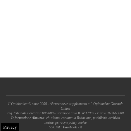
L'Opinionista © since 2008 - Abruzzonews supplemento a L'Opinionista Giornale
Online
reg. tribunale Pescara n.08/2008 - iscrizione al ROC n°17982 - P.iva 01873660680
Informazione Abruzzo
: chi siamo, contatta la Redazione, pubblicità, archivio
notizie, privacy e policy cookie
Privacy
SOCIAL:
Facebook
-
X