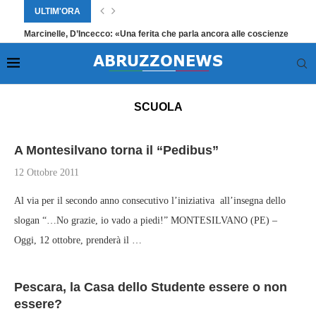
ULTIM'ORA
Marcinelle, D’Incecco: «Una ferita che parla ancora alle coscienze
Home
»
Attualità
»
Scuola
»
Pagina 467
SCUOLA
A Montesilvano torna il “Pedibus”
12 Ottobre 2011
Al via per il secondo anno consecutivo l’iniziativa all’insegna dello
slogan “…No grazie, io vado a piedi!” MONTESILVANO (PE) –
Oggi, 12 ottobre, prenderà il …
Pescara, la Casa dello Studente essere o non
essere?